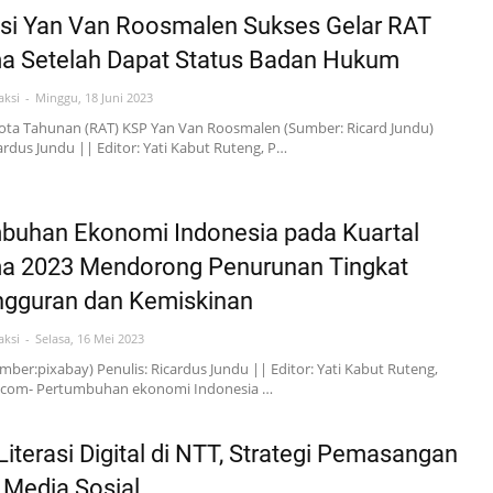
si Yan Van Roosmalen Sukses Gelar RAT
a Setelah Dapat Status Badan Hukum
aksi
Minggu, 18 Juni 2023
ota Tahunan (RAT) KSP Yan Van Roosmalen (Sumber: Ricard Jundu)
cardus Jundu || Editor: Yati Kabut Ruteng, P…
buhan Ekonomi Indonesia pada Kuartal
a 2023 Mendorong Penurunan Tingkat
gguran dan Kemiskinan
aksi
Selasa, 16 Mei 2023
Sumber:pixabay) Penulis: Ricardus Jundu || Editor: Yati Kabut Ruteng,
.com- Pertumbuhan ekonomi Indonesia …
iterasi Digital di NTT, Strategi Pemasangan
i Media Sosial