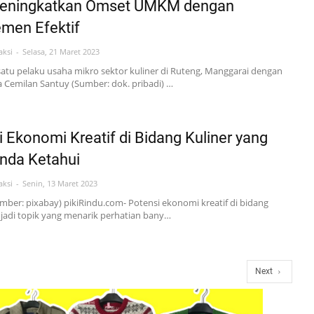
eningkatkan Omset UMKM dengan
men Efektif
aksi
Selasa, 21 Maret 2023
satu pelaku usaha mikro sektor kuliner di Ruteng, Manggarai dengan
Cemilan Santuy (Sumber: dok. pribadi) …
 Ekonomi Kreatif di Bidang Kuliner yang
Anda Ketahui
aksi
Senin, 13 Maret 2023
Sumber: pixabay) pikiRindu.com- Potensi ekonomi kreatif di bidang
jadi topik yang menarik perhatian bany…
Next