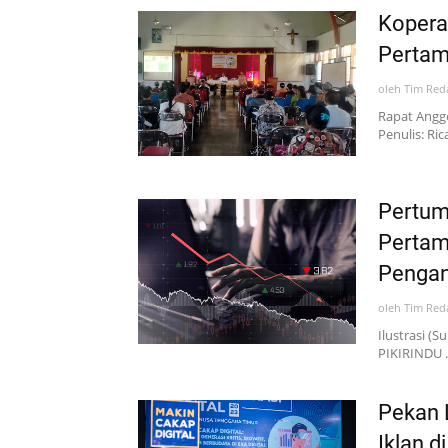
Kopera
Pertam
oleh
Tim Red
Rapat Angg
Penulis: Ri
Pertum
Pertam
Pengan
oleh
Tim Red
Ilustrasi (
PIKIRINDU 
Pekan L
Iklan d