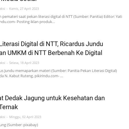
aksi
Kamis, 27 April 2023
pemateri saat pekan literasi digital di NTT (Sumber: Panitia) Editor: Yati
indu.com- Posting iklan produk…
iterasi Digital di NTT, Ricardus Jundu
an UMKM di NTT Berbenah Ke Digital
aksi
Selasa, 18 April 2023
us Jundu memaparkan materi (Sumber: Panitia Pekan Literasi Digital)
rida N. Kabut Ruteng, pikirindu.com- …
t Dedak Jagung untuk Kesehatan dan
Ternak
aksi
Minggu, 02 April 2023
ung (Sumber: pixabay)