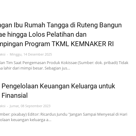
ngan Ibu Rumah Tangga di Ruteng Bangun
ae hingga Lolos Pelatihan dan
mpingan Program TKML KEMNAKER RI
aksi
Minggu, 14 Desember 2025
dan Tim Saat Pengemasan Produk Kokissae (Sumber: dok. pribadi) Tidak
 lahir dari mimpi besar. Sebagian jus…
s Pengelolaan Keuangan Keluarga untuk
 Finansial
aksi
Jumat, 08 September 2023
Sumber: pixabay) Editor: Ricardus Jundu "Jangan Sampai Menyesal di Hari
lolaan keuangan keluarga a…