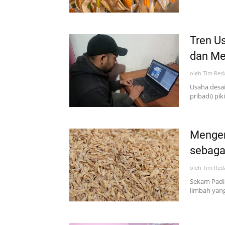
Tren U
dan Me
oleh
Tim Red
Usaha desai
pribadi) pik
Mengen
sebaga
oleh
Tim Red
Sekam Padi 
limbah yang