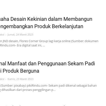
saha Desain Kekinian dalam Membangun
ngembangkan Produk Berkelanjutan
aksi
Jumat, 24 Maret 2023
n JND desain, Flores Corner Group lagi kerja online (Sumber: dokumen
iRindu.com- Era digital saat ini, …
al Manfaat dan Penggunaan Sekam Padi
i Produk Berguna
aksi
Kamis, 23 Maret 2023
(Sumber: pixabay) pikiRindu.com- Sekam padi dikenal sebagai bahan
 dihasilkan dari proses penggilingan p…