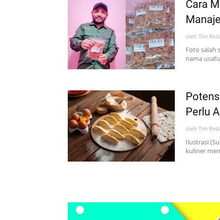
Cara M
Manaje
oleh
Tim Red
Foto salah 
nama usaha 
Potensi
Perlu 
oleh
Tim Red
Ilustrasi (
kuliner men