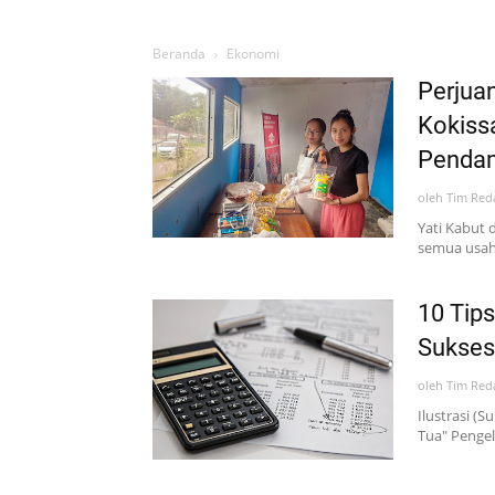
Beranda
Ekonomi
Perjua
Kokiss
Penda
oleh
Tim Red
Yati Kabut 
semua usaha
10 Tip
Sukses
oleh
Tim Red
Ilustrasi (
Tua" Penge