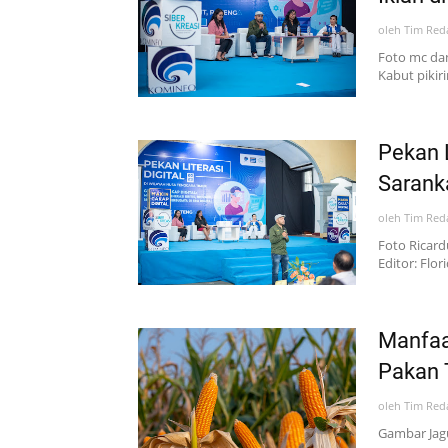
oleh
Tim Red
Foto mc dan 
Kabut pikir
Pekan L
Sarank
oleh
Tim Red
Foto Ricard
Editor: Flo
Manfaa
Pakan 
oleh
Tim Red
Gambar Jag