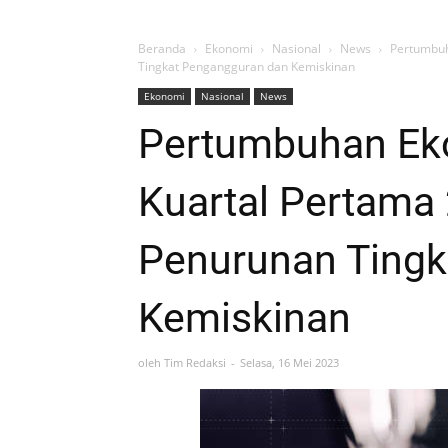
Beranda
Ekonomi
Nasional
News
Pertumbuh
Tingkat Pengangguran dan Kemiskinan
Ekonomi
Nasional
News
Pertumbuhan Ek
Kuartal Pertama
Penurunan Tingk
Kemiskinan
oleh
Tim Redaksi
Selasa, 16 Mei 2023